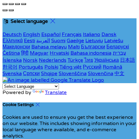
Select language
Deutsch
English
Español
Français
Italiano
Dansk
Ελληνικά
Eesti
العربية
Suomi
Gaeilge
Lietuvių
Latviešu
Македонски
Bahasa melayu
Malti
Български
Беларускі
Čeština
हिंदी
Magyar
Hrvatski
Bahasa indonesia
עברית
Íslenska
Norsk
Nederlands
Türkçe
ไทย
Українська
日本語
한국어
Português
Polski
Tiếng việt
Русский
Română
Svenska
Српски
Shqipe
Slovenščina
Slovenčina
中文
Powered by
Translate
Cookie Settings
Cookies are used to ensure you get the best experience
on our website. This includes showing information in your
local language where available, and e-commerce
analytics.