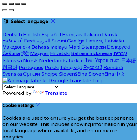
Select language
Deutsch
English
Español
Français
Italiano
Dansk
Ελληνικά
Eesti
العربية
Suomi
Gaeilge
Lietuvių
Latviešu
Македонски
Bahasa melayu
Malti
Български
Беларускі
Čeština
हिंदी
Magyar
Hrvatski
Bahasa indonesia
עברית
Íslenska
Norsk
Nederlands
Türkçe
ไทย
Українська
日本語
한국어
Português
Polski
Tiếng việt
Русский
Română
Svenska
Српски
Shqipe
Slovenščina
Slovenčina
中文
Powered by
Translate
Cookie Settings
Cookies are used to ensure you get the best experience
on our website. This includes showing information in your
local language where available, and e-commerce
analytics.