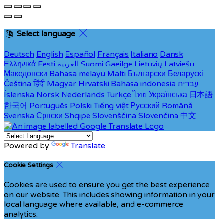
Select language
Deutsch
English
Español
Français
Italiano
Dansk
Ελληνικά
Eesti
العربية
Suomi
Gaeilge
Lietuvių
Latviešu
Македонски
Bahasa melayu
Malti
Български
Беларускі
Čeština
हिंदी
Magyar
Hrvatski
Bahasa indonesia
עברית
Íslenska
Norsk
Nederlands
Türkçe
ไทย
Українська
日本語
한국어
Português
Polski
Tiếng việt
Русский
Română
Svenska
Српски
Shqipe
Slovenščina
Slovenčina
中文
Powered by
Translate
Cookie Settings
Cookies are used to ensure you get the best experience
on our website. This includes showing information in your
local language where available, and e-commerce
analytics.