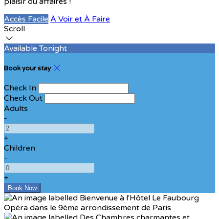
plaisir ou affaires !
Accès Facile
À Voir et À Faire
Scroll
Available Tonight
Book your stay
Check In
Check Out
Adults
-
+
Children
-
+