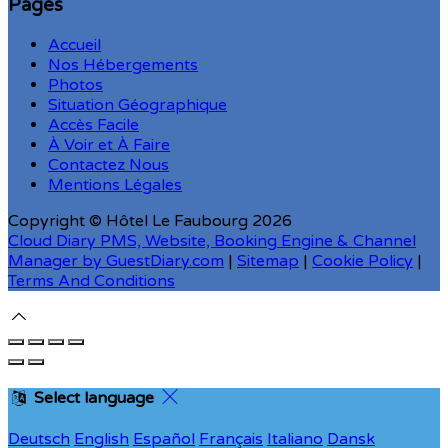
Pages
Accueil
Nos Hébergements
Photos
Situation Géographique
Accès Facile
À Voir et À Faire
Contactez Nous
Mentions Légales
Copyright ©
Hôtel Le Faubourg 2026
Cloud Diary PMS, Website, Booking Engine & Channel
Manager by GuestDiary.com
|
Sitemap
|
Cookie Policy
|
Terms And Conditions
Select language
Deutsch
English
Español
Français
Italiano
Dansk