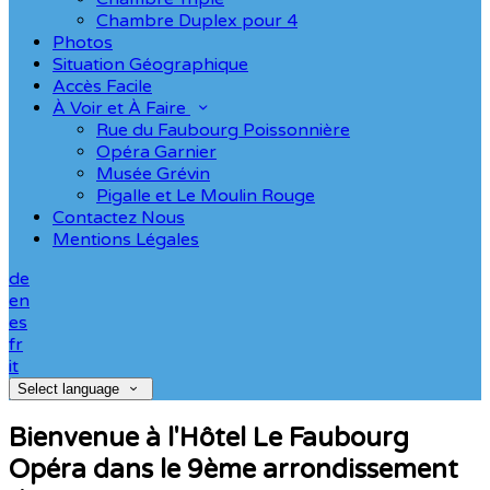
Chambre Duplex pour 4
Photos
Situation Géographique
Accès Facile
À Voir et À Faire
Rue du Faubourg Poissonnière
Opéra Garnier
Musée Grévin
Pigalle et Le Moulin Rouge
Contactez Nous
Mentions Légales
de
en
es
fr
it
Select language
Bienvenue à l'Hôtel Le Faubourg
Opéra dans le 9ème arrondissement