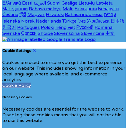
Ελληνικά
Eesti
العربية
Suomi
Gaeilge
Lietuvių
Latviešu
Македонски
Bahasa melayu
Malti
Български
Беларускі
Čeština
हिंदी
Magyar
Hrvatski
Bahasa indonesia
עברית
Íslenska
Norsk
Nederlands
Türkçe
ไทย
Українська
日本語
한국어
Português
Polski
Tiếng việt
Русский
Română
Svenska
Српски
Shqipe
Slovenščina
Slovenčina
中文
Cookie Settings
Cookies are used to ensure you get the best experience
on our website. This includes showing information in your
local language where available, and e-commerce
analytics.
Cookie Policy
Necessary Cookies
Necessary cookies are essential for the website to work.
Disabling these cookies means that you will not be able
to use this website.