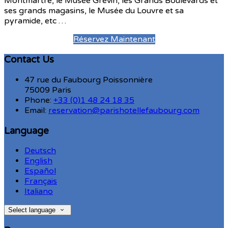
Montmartre, le Musée Grévin, les Grands Boulevards et
ses grands magasins, le Musée du Louvre et sa
pyramide, etc …
Réservez Maintenant
Contact Us
47 rue du Faubourg Poissonnière
75009 Paris
Phone:
+33 (0)1 48 24 18 35
Email:
reservation@parishotellefaubourg.com
Language
Deutsch
English
Español
Français
Italiano
Select language