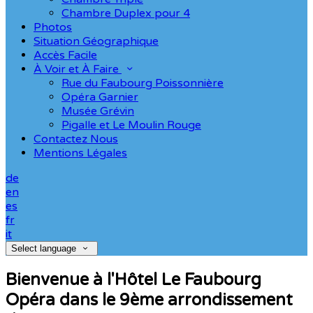
Chambre Duplex pour 4
Photos
Situation Géographique
Accès Facile
À Voir et À Faire
Rue du Faubourg Poissonnière
Opéra Garnier
Musée Grévin
Pigalle et Le Moulin Rouge
Contactez Nous
Mentions Légales
de
en
es
fr
it
Select language
Bienvenue à l'Hôtel Le Faubourg
Opéra dans le 9ème arrondissement