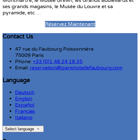
Montmartre, le Musée Grévin, les Grands Boulevards et
ses grands magasins, le Musée du Louvre et sa
pyramide, etc …
Réservez Maintenant
Contact Us
47 rue du Faubourg Poissonnière
75009 Paris
Phone:
+33 (0)1 48 24 18 35
Email:
reservation@parishotellefaubourg.com
Language
Deutsch
English
Español
Français
Italiano
Select language