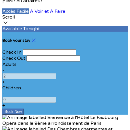
plaisir ou affaires !
Accès Facile
À Voir et À Faire
Scroll
Available Tonight
Book your stay
Check In
Check Out
Adults
-
+
Children
-
+