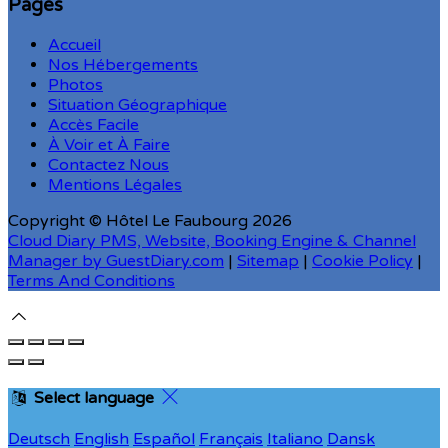
Pages
Accueil
Nos Hébergements
Photos
Situation Géographique
Accès Facile
À Voir et À Faire
Contactez Nous
Mentions Légales
Copyright ©
Hôtel Le Faubourg 2026
Cloud Diary PMS, Website, Booking Engine & Channel
Manager by GuestDiary.com
|
Sitemap
|
Cookie Policy
|
Terms And Conditions
Select language
Deutsch
English
Español
Français
Italiano
Dansk