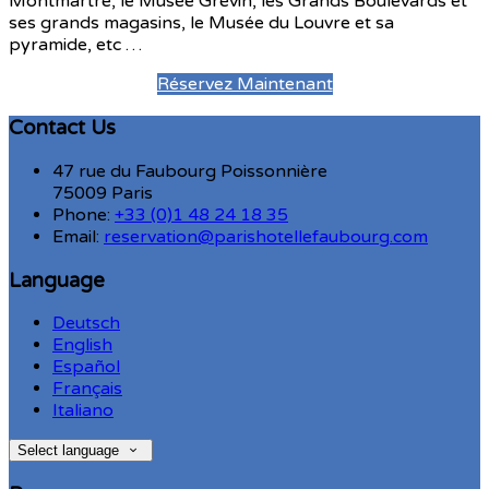
Montmartre, le Musée Grévin, les Grands Boulevards et
ses grands magasins, le Musée du Louvre et sa
pyramide, etc …
Réservez Maintenant
Contact Us
47 rue du Faubourg Poissonnière
75009 Paris
Phone:
+33 (0)1 48 24 18 35
Email:
reservation@parishotellefaubourg.com
Language
Deutsch
English
Español
Français
Italiano
Select language