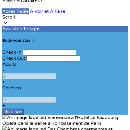
plaisir ou affaires !
Accès Facile
À Voir et À Faire
Scroll
Available Tonight
Book your stay
Check In
Check Out
Adults
-
+
Children
-
+