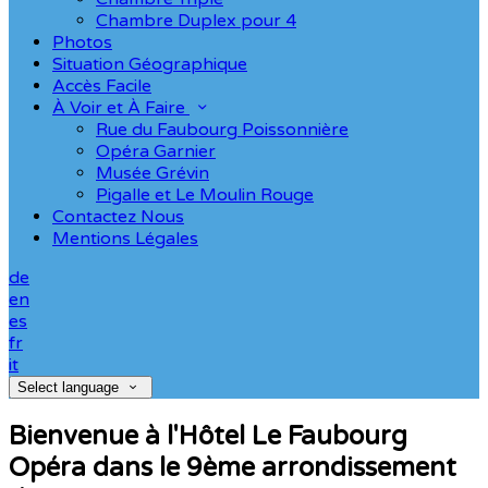
Chambre Duplex pour 4
Photos
Situation Géographique
Accès Facile
À Voir et À Faire
Rue du Faubourg Poissonnière
Opéra Garnier
Musée Grévin
Pigalle et Le Moulin Rouge
Contactez Nous
Mentions Légales
de
en
es
fr
it
Select language
Bienvenue à l'Hôtel Le Faubourg
Opéra dans le 9ème arrondissement