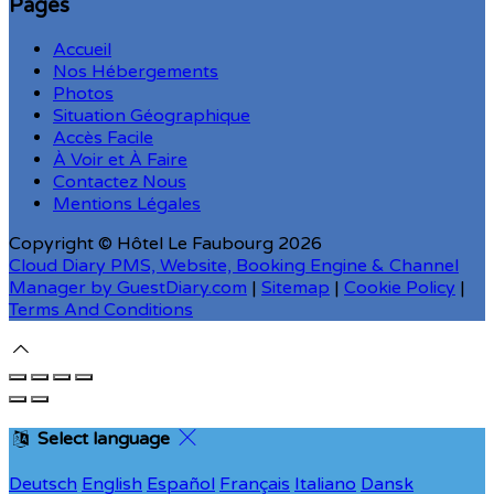
Pages
Accueil
Nos Hébergements
Photos
Situation Géographique
Accès Facile
À Voir et À Faire
Contactez Nous
Mentions Légales
Copyright ©
Hôtel Le Faubourg 2026
Cloud Diary PMS, Website, Booking Engine & Channel
Manager by GuestDiary.com
|
Sitemap
|
Cookie Policy
|
Terms And Conditions
Select language
Deutsch
English
Español
Français
Italiano
Dansk