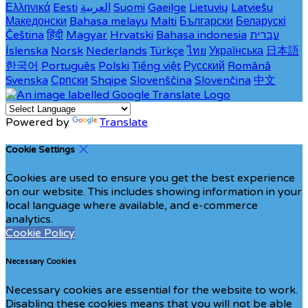
Latviešu
Lietuvių
Gaeilge
Suomi
العربية
Eesti
Ελληνικά
Македонски
Bahasa melayu
Malti
Български
Беларускі
עברית
Bahasa indonesia
Hrvatski
Magyar
हिंदी
Čeština
Íslenska
Norsk
Nederlands
Türkçe
ไทย
Українська
日本語
한국어
Português
Polski
Tiếng việt
Русский
Română
Svenska
Српски
Shqipe
Slovenščina
Slovenčina
中文
Powered by
Translate
Cookie Settings
Cookies are used to ensure you get the best experience
on our website. This includes showing information in your
local language where available, and e-commerce
analytics.
Cookie Policy
Necessary Cookies
Necessary cookies are essential for the website to work.
Disabling these cookies means that you will not be able