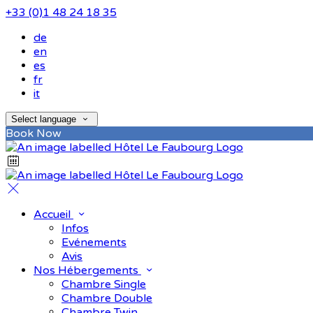
+33 (0)1 48 24 18 35
de
en
es
fr
it
Select language
Book Now
Accueil
Infos
Evénements
Avis
Nos Hébergements
Chambre Single
Chambre Double
Chambre Twin