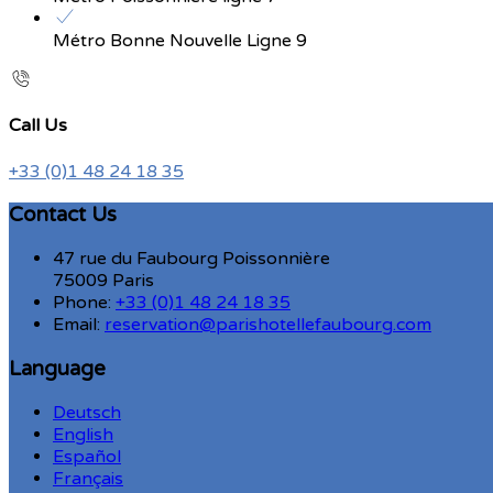
Métro Bonne Nouvelle Ligne 9
Call Us
+33 (0)1 48 24 18 35
Contact Us
47 rue du Faubourg Poissonnière
75009 Paris
Phone:
+33 (0)1 48 24 18 35
Email:
reservation@parishotellefaubourg.com
Language
Deutsch
English
Español
Français