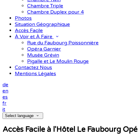
Chambre Triple
Chambre Duplex pour 4
Photos
Situation Géographique
Accès Facile
À Voir et À Faire
Rue du Faubourg Poissonnière
Opéra Garnier
Musée Grévin
Pigalle et Le Moulin Rouge
Contactez Nous
Mentions Légales
de
en
es
fr
it
Select language
Accès Facile à l'Hôtel Le Faubourg Opé