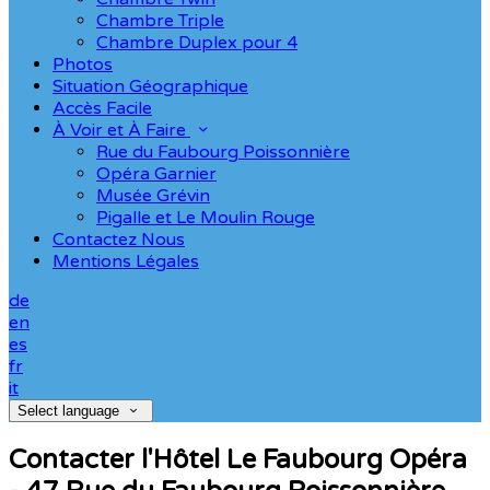
Chambre Triple
Chambre Duplex pour 4
Photos
Situation Géographique
Accès Facile
À Voir et À Faire
Rue du Faubourg Poissonnière
Opéra Garnier
Musée Grévin
Pigalle et Le Moulin Rouge
Contactez Nous
Mentions Légales
de
en
es
fr
it
Select language
Contacter l'Hôtel Le Faubourg Opéra