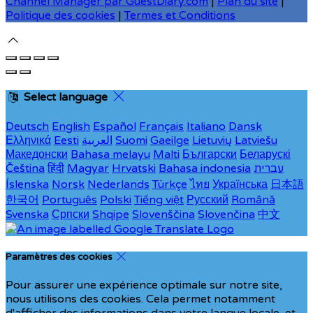
Channel Manager par GuestDiary.com
|
Plan du site
|
Politique des cookies
|
Termes et Conditions
Select language
Deutsch
English
Español
Français
Italiano
Dansk
Ελληνικά
Eesti
العربية
Suomi
Gaeilge
Lietuvių
Latviešu
Македонски
Bahasa melayu
Malti
Български
Беларускі
Čeština
हिंदी
Magyar
Hrvatski
Bahasa indonesia
עברית
Íslenska
Norsk
Nederlands
Türkçe
ไทย
Українська
日本語
한국어
Português
Polski
Tiếng việt
Русский
Română
Svenska
Српски
Shqipe
Slovenščina
Slovenčina
中文
Paramètres des cookies
Pour assurer une expérience optimale sur notre site,
nous utilisons des cookies. Cela permet notamment
d'afficher des informations dans votre langue locale, et